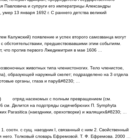
ая Павловича и супруги его императрицы Александры
, умер 13 января 1692 г. С раннего детства великий
ем Калужский) появление и успех второго самозванца могут
 с обстоятельствами, предшествовавшими этим событиям.
кт, что против первого Лжедимитрия в мае 1606 …
воночных животных типа членистоногих. Тело членистое,
ула), образующей наружный скелет; подразделено на 3 отдела
ротовые органы, глаза и пару&#8230; …
) отряд насекомых с полным превращением (см.
 6 см. Делится на подотряды сидячебрюхих П. Symphyta
ких Parasitica (наездники, орехотворки) и жалящих&#8230; …
1. соотн. с сущ. наездник I, связанный с ним 2. Свойственный
ля него. Толковый словарь Ефремовой. Т. Ф. Ефремова. 2000 …