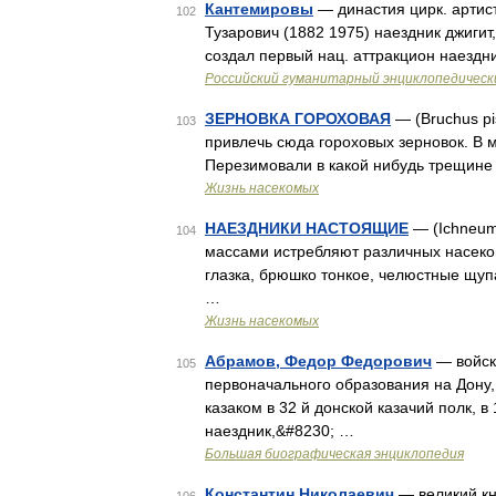
Кантемировы
— династия цирк. артис
102
Тузарович (1882 1975) наездник джигит
создал первый нац. аттракцион наездн
Российский гуманитарный энциклопедическ
ЗЕРНОВКА ГОРОХОВАЯ
— (Bruchus pi
103
привлечь сюда гороховых зерновок. В м
Перезимовали в какой нибудь трещине 
Жизнь насекомых
НАЕЗДНИКИ НАСТОЯЩИЕ
— (Ichneum
104
массами истребляют различных насеком
глазка, брюшко тонкое, челюстные щуп
…
Жизнь насекомых
Абрамов, Федор Федорович
— войска
105
первоначального образования на Дону,
казаком в 32 й донской казачий полк, в
наездник,&#8230; …
Большая биографическая энциклопедия
Константин Николаевич
— великий кн