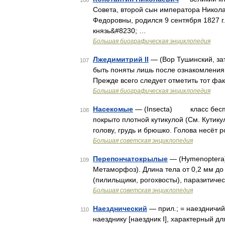
106
Совета, второй сын императора Никол
Федоровны, родился 9 сентября 1827 г.
князь&#8230; …
Большая биографическая энциклопедия
Лжедимитрий II
— (Вор Тушинский, зат
107
быть поняты лишь после ознакомления
Прежде всего следует отметить тот фа
Большая биографическая энциклопедия
Насекомые
— (Insecta) класс беспоз
108
покрыто плотной кутикулой (См. Кутик
голову, грудь и брюшко. Голова несёт 
Большая советская энциклопедия
Перепончатокрылые
— (Hymenoptera
109
Метаморфоз). Длина тела от 0,2 мм до
(пилильщики, рогохвосты), паразитичес
Большая советская энциклопедия
Наезднический
— прил.; = наездничий 
110
наезднику [наездник I], характерный д