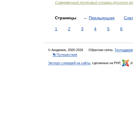
Современный толковый словарь русского я
Страницы
←
Предыдущая
Сле
1
2
3
4
5
6
© Академик, 2000-2026
Обратная связь:
Техподдерж
👣 Путешествия
Экспорт словарей на сайты
, сделанные на PHP,
Jo