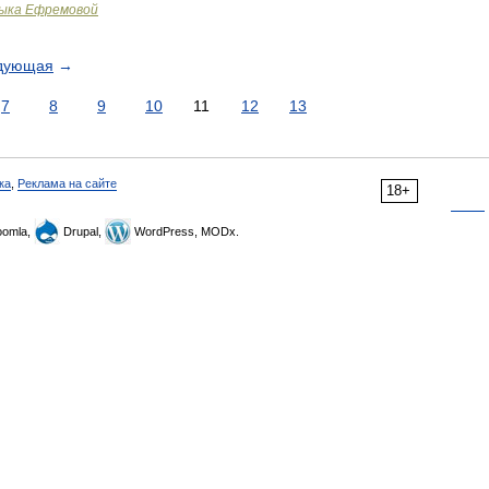
зыка Ефремовой
дующая
→
7
8
9
10
11
12
13
ка
,
Реклама на сайте
18+
omla,
Drupal,
WordPress, MODx.