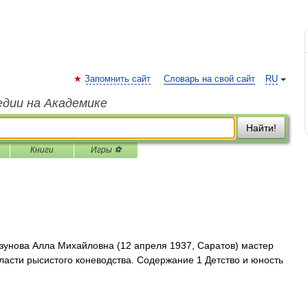
Запомнить сайт
Словарь на свой сайт
RU
едии на Академике
Найти!
Книги
Игры ⚽
унова Алла Михайловна (12 апреля 1937, Саратов) мастер
ласти рысистого коневодства. Содержание 1 Детство и юность