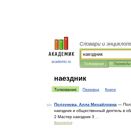
Словари и энциклоп
academic.ru
Толкования
Переводы
наездник
Толкование
Перевод
Книги
Ползунова, Алла Михайловна
— Полз
101
наездник и общественный деятель в об
2 Мастер наездник 3 …
Википедия