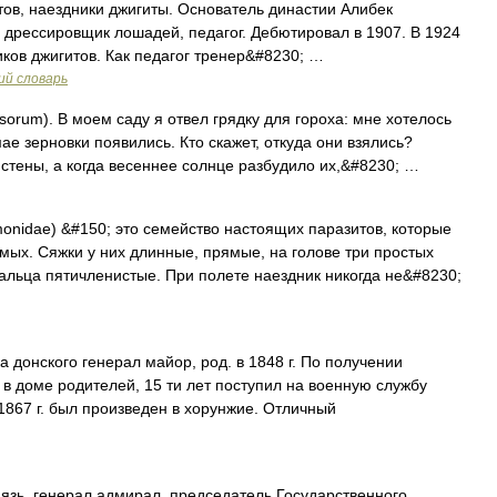
тов, наездники джигиты. Основатель династии Алибек
, дрессировщик лошадей, педагог. Дебютировал в 1907. В 1924
иков джигитов. Как педагог тренер&#8230; …
ий словарь
sorum). В моем саду я отвел грядку для гороха: мне хотелось
ае зерновки появились. Кто скажет, откуда они взялись?
стены, а когда весеннее солнце разбудило их,&#8230; …
onidae) &#150; это семейство настоящих паразитов, которые
ых. Сяжки у них длинные, прямые, на голове три простых
альца пятичленистые. При полете наездник никогда не&#8230;
 донского генерал майор, род. в 1848 г. По получении
 в доме родителей, 15 ти лет поступил на военную службу
 1867 г. был произведен в хорунжие. Отличный
язь, генерал адмирал, председатель Государственного